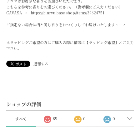
アロマはお好きな香りをお選びいただけます。
こちらを参考に香りをお選びください。（備考欄にご入力ください）
CAVASA →
https://binryu.base.shop/items/39624751
ご指定ない場合は柄と同じ香りをおつくりしてお届けいたします＾ー＾
＊ラッピングご希望の方はご購入の際に備考に【ラッピング希望】とご入力
下さい。
通報する
ショップの評価
すべて
85
0
0